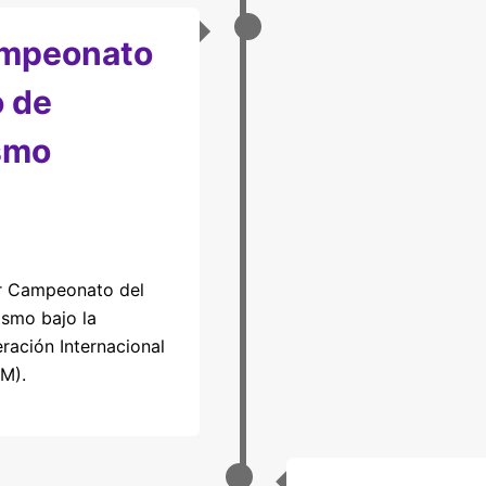
ampeonato
 de
smo
er Campeonato del
smo bajo la
eración Internacional
M).