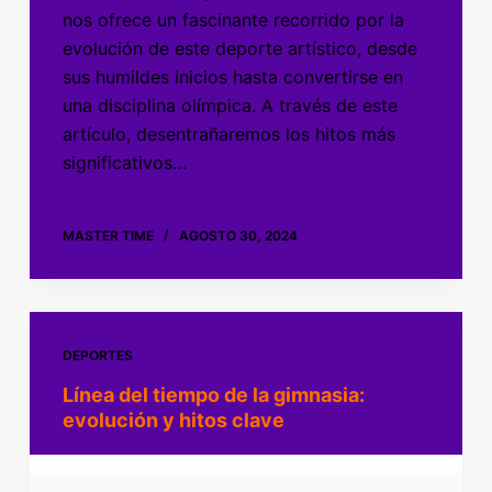
nos ofrece un fascinante recorrido por la
evolución de este deporte artístico, desde
sus humildes inicios hasta convertirse en
una disciplina olímpica. A través de este
artículo, desentrañaremos los hitos más
significativos…
MASTER TIME
AGOSTO 30, 2024
DEPORTES
Línea del tiempo de la gimnasia:
evolución y hitos clave