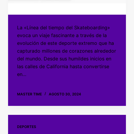
La «Línea del tiempo del Skateboarding»
evoca un viaje fascinante a través de la
evolución de este deporte extremo que ha
capturado millones de corazones alrededor
del mundo. Desde sus humildes inicios en
las calles de California hasta convertirse
en…
MASTER TIME
AGOSTO 30, 2024
DEPORTES