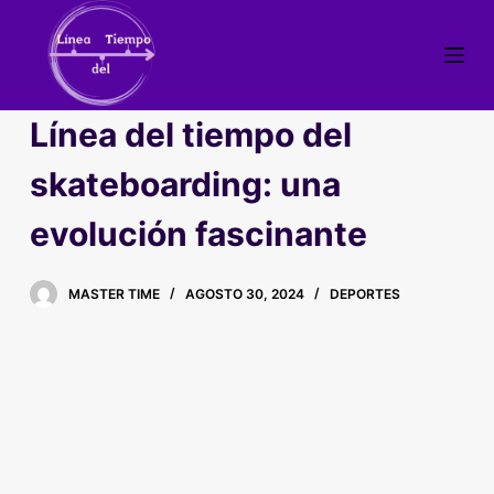
S
a
l
t
Línea del tiempo del
a
r
skateboarding: una
a
evolución fascinante
l
c
o
MASTER TIME
AGOSTO 30, 2024
DEPORTES
n
t
e
n
i
d
o