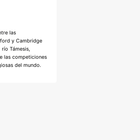
tre las
xford y Cambridge
l río Támesis,
e las competiciones
giosas del mundo.