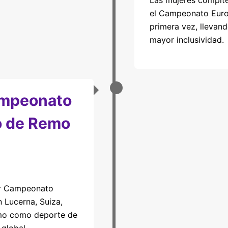
Las mujeres compite
el Campeonato Eur
primera vez, llevan
mayor inclusividad.
ampeonato
o de Remo
er Campeonato
 Lucerna, Suiza,
emo como deporte de