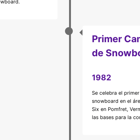
owboard.
Primer C
de Snowb
1982
Se celebra el prim
snowboard en el áre
Six en Pomfret, Ver
las bases para la co