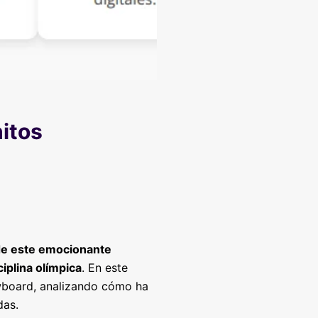
hitos
 de este emocionante
iplina olímpica
. En este
owboard, analizando cómo ha
das.