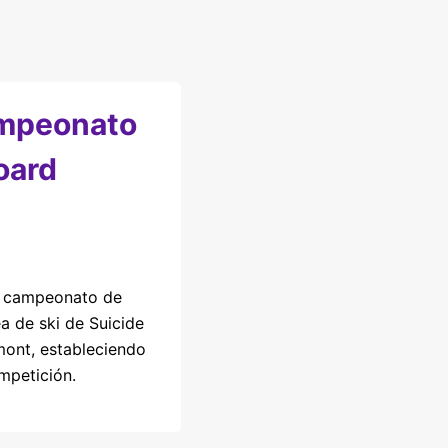
ampeonato
oard
er campeonato de
a de ski de Suicide
mont, estableciendo
mpetición.