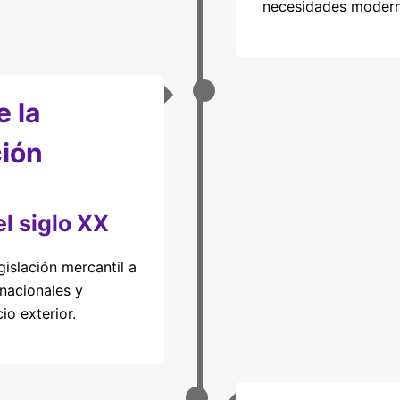
necesidades modern
 la
ción
l siglo XX
gislación mercantil a
rnacionales y
o exterior.