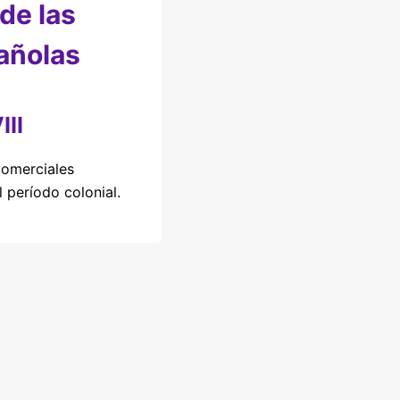
 de las
añolas
III
comerciales
 período colonial.