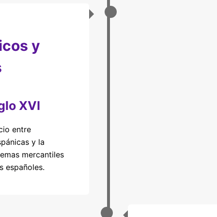
icos y
s
glo XVI
cio entre
spánicas y la
temas mercantiles
os españoles.