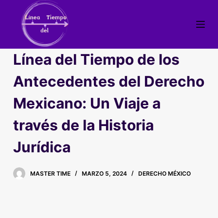
S
a
l
t
Línea del Tiempo de los
a
r
Antecedentes del Derecho
a
Mexicano: Un Viaje a
l
c
través de la Historia
o
n
Jurídica
t
e
MASTER TIME
MARZO 5, 2024
DERECHO MÉXICO
n
i
d
o