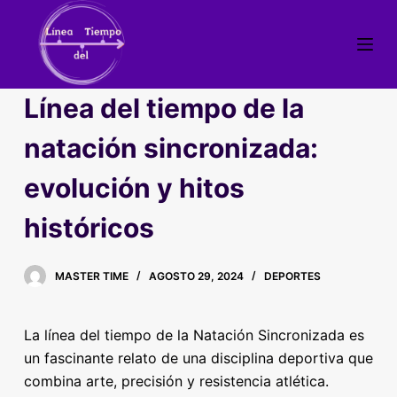
S
a
l
t
Línea del tiempo de la
a
r
natación sincronizada:
a
evolución y hitos
l
c
históricos
o
n
t
MASTER TIME
AGOSTO 29, 2024
DEPORTES
e
n
La línea del tiempo de la Natación Sincronizada es
i
un fascinante relato de una disciplina deportiva que
d
combina arte, precisión y resistencia atlética.
o