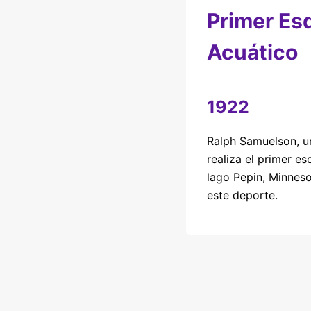
Primer Es
Acuático
1922
Ralph Samuelson, un
realiza el primer es
lago Pepin, Minneso
este deporte.