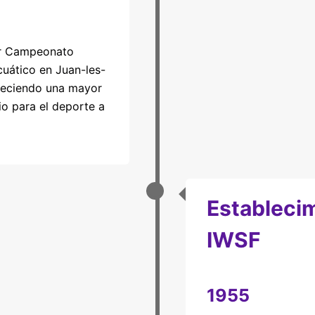
er Campeonato
uático en Juan-les-
bleciendo una mayor
gio para el deporte a
Estableci
IWSF
1955