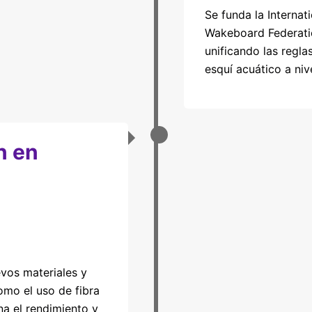
Se funda la Internat
Wakeboard Federati
unificando las regla
esquí acuático a nive
n en
evos materiales y
omo el uso de fibra
na el rendimiento y