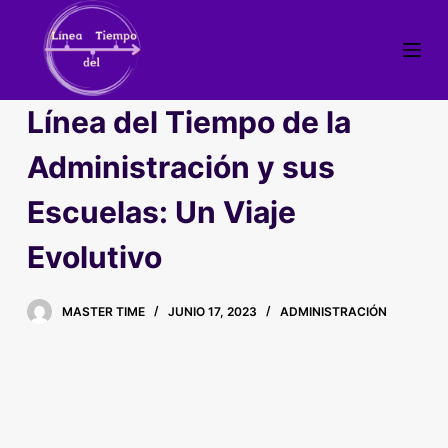
S
a
l
t
Línea del Tiempo de la
a
r
Administración y sus
a
Escuelas: Un Viaje
l
c
Evolutivo
o
n
t
MASTER TIME
JUNIO 17, 2023
ADMINISTRACIÓN
e
n
i
d
o