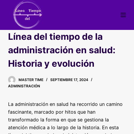
S
a
l
t
Línea del tiempo de la
a
r
administración en salud:
a
Historia y evolución
l
c
o
MASTER TIME
SEPTIEMBRE 17, 2024
n
ADMINISTRACIÓN
t
e
La administración en salud ha recorrido un camino
n
fascinante, marcado por hitos que han
i
transformado la forma en que se gestiona la
d
atención médica a lo largo de la historia. En esta
o