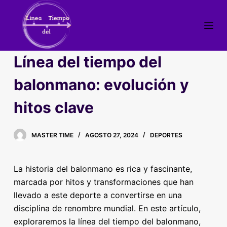
S
a
l
t
Línea del tiempo del
a
r
balonmano: evolución y
a
hitos clave
l
c
o
MASTER TIME
AGOSTO 27, 2024
DEPORTES
n
t
La historia del balonmano es rica y fascinante,
e
marcada por hitos y transformaciones que han
n
llevado a este deporte a convertirse en una
i
disciplina de renombre mundial. En este artículo,
d
exploraremos la línea del tiempo del balonmano,
o