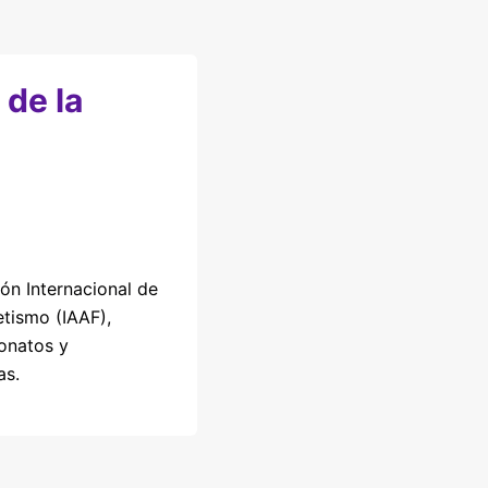
de la
ón Internacional de
etismo (IAAF),
onatos y
as.