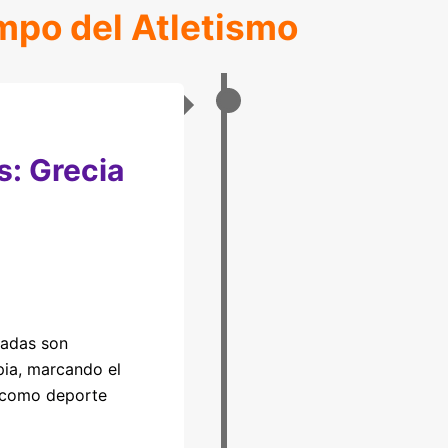
empo del Atletismo
s: Grecia
iadas son
pia, marcando el
o como deporte