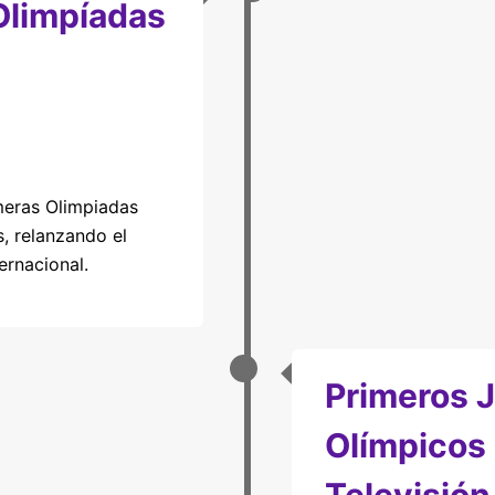
Olimpíadas
meras Olimpiadas
, relanzando el
ternacional.
Primeros 
Olímpicos