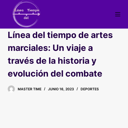
S
a
l
t
Línea del tiempo de artes
a
r
marciales: Un viaje a
a
través de la historia y
l
c
evolución del combate
o
n
t
MASTER TIME
JUNIO 16, 2023
DEPORTES
e
n
i
d
o