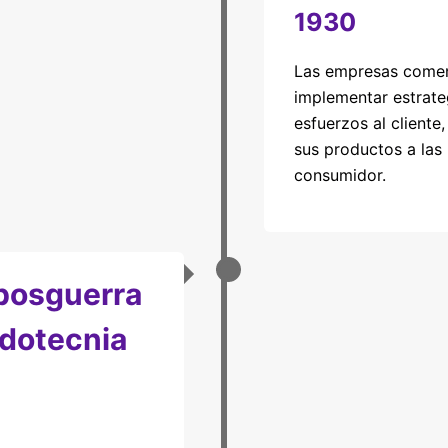
1930
Las empresas come
implementar estrateg
esfuerzos al client
sus productos a las
consumidor.
posguerra
adotecnia