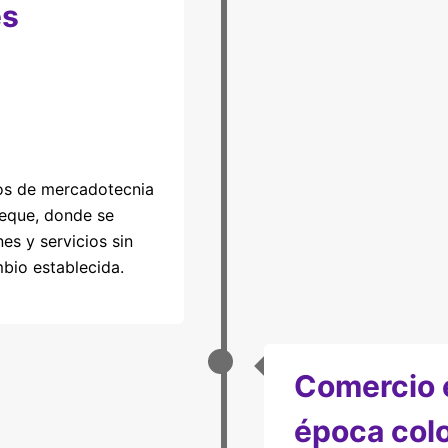
es
ios de mercadotecnia
ueque, donde se
es y servicios sin
io establecida.
Comercio 
época colo