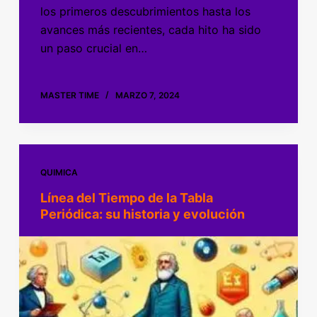
los primeros descubrimientos hasta los
avances más recientes, cada hito ha sido
un paso crucial en…
MASTER TIME
MARZO 7, 2024
QUIMICA
Línea del Tiempo de la Tabla
Periódica: su historia y evolución