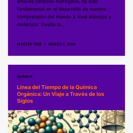
enlaces carbono-hidrógeno, ha sido
fundamental en el desarrollo de nuestra
comprensión del mundo a nivel atómico y
molecular. Desde la…
MASTER TIME
MARZO 7, 2024
QUIMICA
Línea del Tiempo de la Química
Orgánica: Un Viaje a Través de los
Siglos