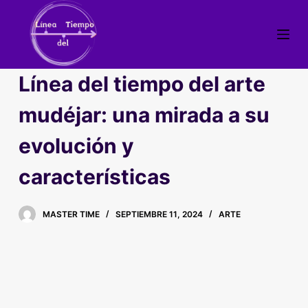
S
a
l
t
Línea del tiempo del arte
a
r
mudéjar: una mirada a su
a
evolución y
l
c
características
o
n
t
MASTER TIME
SEPTIEMBRE 11, 2024
ARTE
e
n
i
d
o