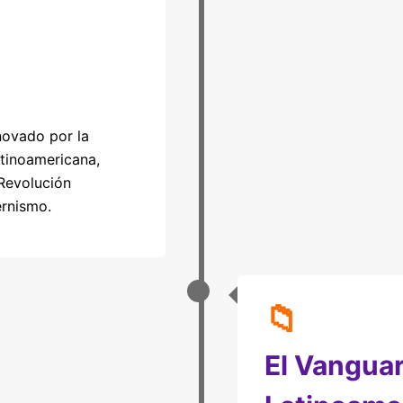
novado por la
atinoamericana,
 Revolución
rnismo.
📁
El Vangua