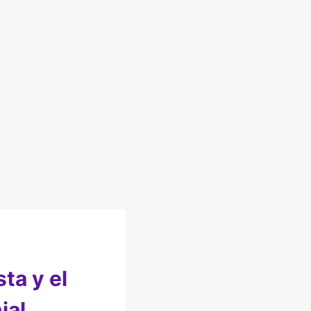
ta y el
ial