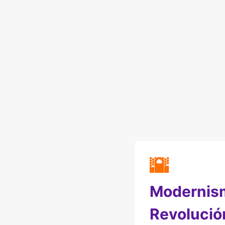
🌇
Modernism
Revolució