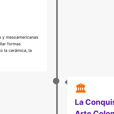
as y mesoamericanas
llar formas
do la cerámica, la
🏛
La Conquis
Arte Colon