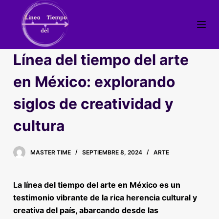
S
a
l
t
Línea del tiempo del arte
a
r
en México: explorando
a
siglos de creatividad y
l
c
cultura
o
n
t
MASTER TIME
SEPTIEMBRE 8, 2024
ARTE
e
n
La línea del tiempo del arte en México es un
i
testimonio vibrante de la rica herencia cultural y
d
creativa del país, abarcando desde las
o