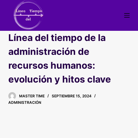
S
a
l
t
Línea del tiempo de la
a
r
administración de
a
recursos humanos:
l
c
evolución y hitos clave
o
n
t
MASTER TIME
SEPTIEMBRE 15, 2024
e
ADMINISTRACIÓN
n
i
d
o