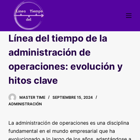
S
a
l
t
Línea del tiempo de la
a
r
administración de
a
operaciones: evolución y
l
c
hitos clave
o
n
t
MASTER TIME
SEPTIEMBRE 15, 2024
e
ADMINISTRACIÓN
n
i
La administración de operaciones es una disciplina
d
fundamental en el mundo empresarial que ha
o
evolucionado a lo largo de los años, adaptándose a