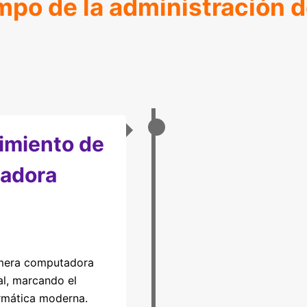
mpo de la administración d
imiento de
adora
rimera computadora
al, marcando el
ormática moderna.