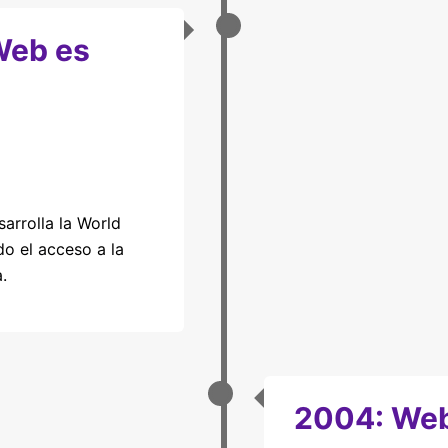
Web es
arrolla la World
do el acceso a la
.
2004: Web