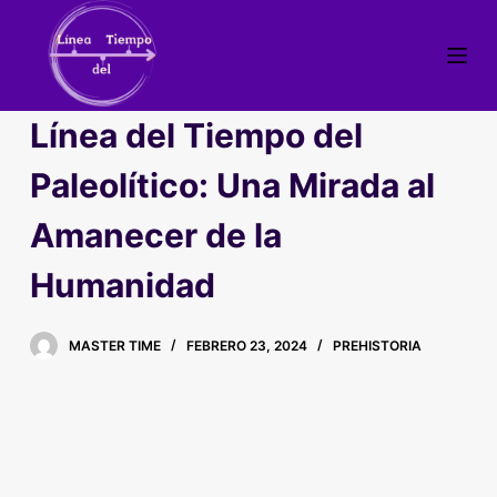
S
a
l
t
Línea del Tiempo del
a
r
Paleolítico: Una Mirada al
a
Amanecer de la
l
c
Humanidad
o
n
t
MASTER TIME
FEBRERO 23, 2024
PREHISTORIA
e
n
i
d
o