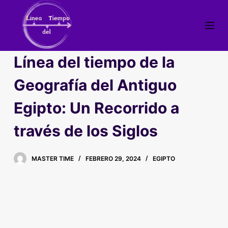
S
a
l
t
Línea del tiempo de la
a
r
Geografía del Antiguo
a
Egipto: Un Recorrido a
l
c
través de los Siglos
o
n
t
MASTER TIME
FEBRERO 29, 2024
EGIPTO
e
n
i
d
o