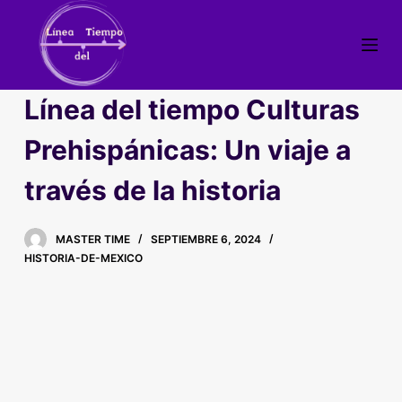
S
a
l
t
Línea del tiempo Culturas
a
r
Prehispánicas: Un viaje a
a
través de la historia
l
c
o
MASTER TIME
SEPTIEMBRE 6, 2024
n
HISTORIA-DE-MEXICO
t
e
n
i
d
o