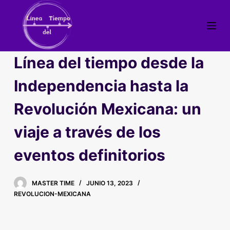
S
a
l
t
Línea del tiempo desde la
a
r
Independencia hasta la
a
Revolución Mexicana: un
l
c
viaje a través de los
o
n
eventos definitorios
t
e
MASTER TIME
JUNIO 13, 2023
n
REVOLUCION-MEXICANA
i
d
o