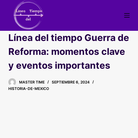
S
a
l
t
Línea del tiempo Guerra de
a
r
Reforma: momentos clave
a
y eventos importantes
l
c
o
MASTER TIME
SEPTIEMBRE 6, 2024
n
HISTORIA-DE-MEXICO
t
e
n
i
d
o