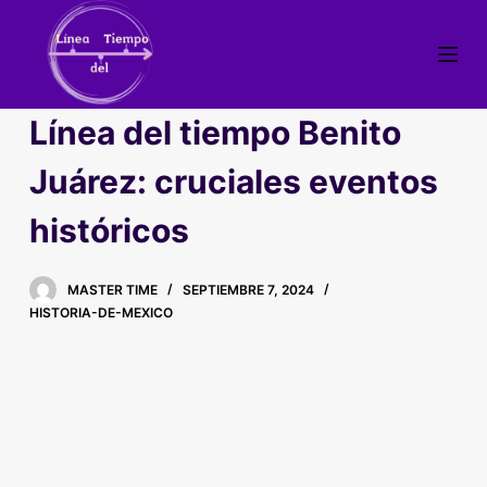
S
a
l
t
Línea del tiempo Benito
a
r
Juárez: cruciales eventos
a
históricos
l
c
o
MASTER TIME
SEPTIEMBRE 7, 2024
n
HISTORIA-DE-MEXICO
t
e
n
i
d
o